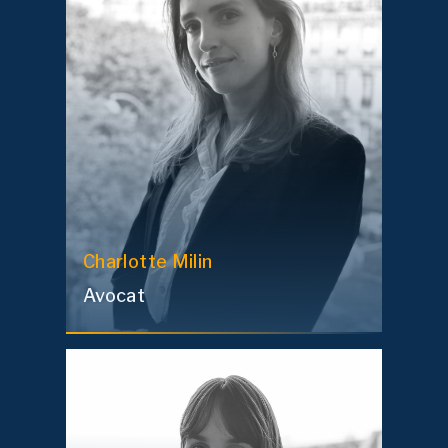
Charlotte
Milin
Avocat