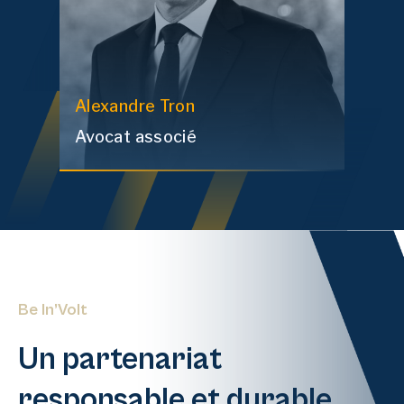
Alexandre
Tron
Avocat associé
Be In’Volt
Un partenariat
responsable et durable