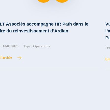
LT Associés accompagne HR Path dans le
VO
re du réinvestissement d’Ardian
l’
P
 :
10/07/2026
Type :
Opérations
Dat
l'article
Lir