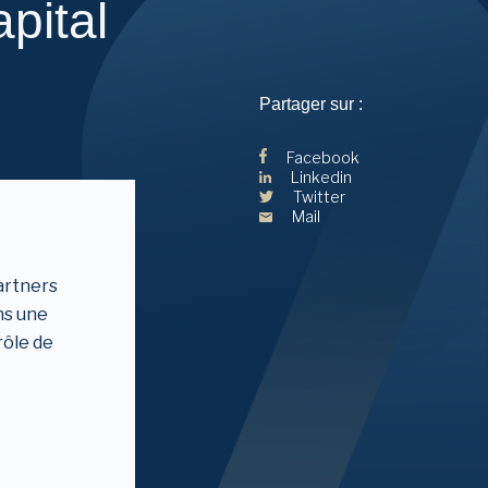
pital
Partager sur :
Facebook
Linkedin
Twitter
Mail
artners
ns une
rôle de