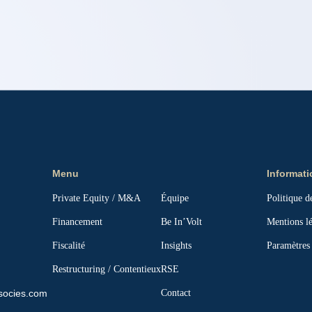
Menu
Informati
Private Equity / M&A
Équipe
Politique d
Financement
Be In’Volt
Mentions lé
Fiscalité
Insights
Paramètres 
Restructuring / Contentieux
RSE
socies.com
Contact