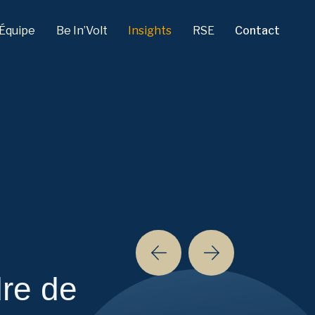
Équipe
Be In’Volt
Insights
RSE
Contact
re de