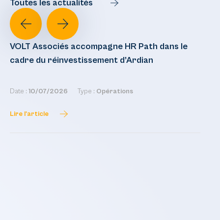
Toutes les actualités
VOLT Associés accompagne HR Path dans le
VO
cadre du réinvestissement d’Ardian
l’
Po
Date :
10/07/2026
Type :
Opérations
Dat
Lire l'article
Lir