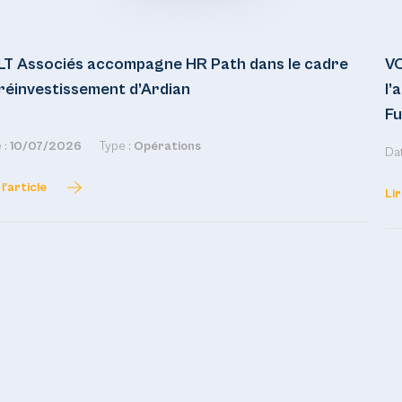
LT Associés accompagne HR Path dans le cadre
VO
réinvestissement d’Ardian
l’
Fu
 :
10/07/2026
Type :
Opérations
Dat
 l'article
Lir