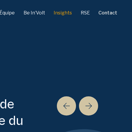
Équipe
Be In’Volt
Insights
RSE
Contact
 de
re du