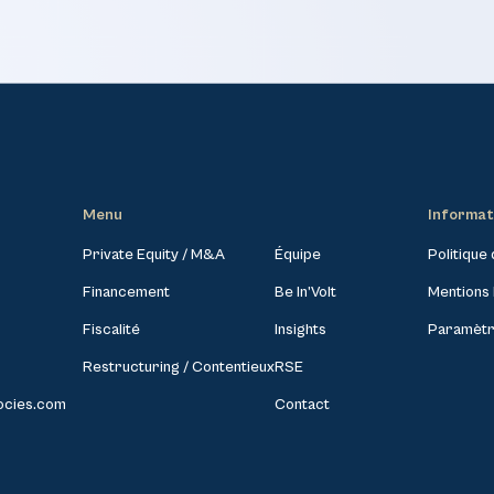
Menu
Informat
Private Equity / M&A
Équipe
Politique 
Financement
Be In’Volt
Mentions 
Fiscalité
Insights
Paramètr
Restructuring / Contentieux
RSE
ocies.com
Contact