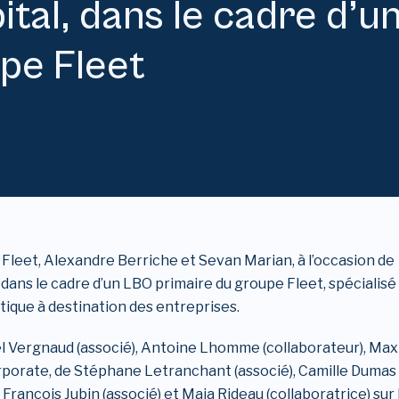
ital, dans le cadre d’
pe Fleet
 Fleet, Alexandre Berriche et Sevan Marian, à l’occasion de
, dans le cadre d’un LBO primaire du groupe Fleet, spécialisé
tique à destination des entreprises.
 Vergnaud (associé), Antoine Lhomme (collaborateur), Ma
orporate, de Stéphane Letranchant (associé), Camille Dumas
 François Jubin (associé) et Maia Rideau (collaboratrice) sur 