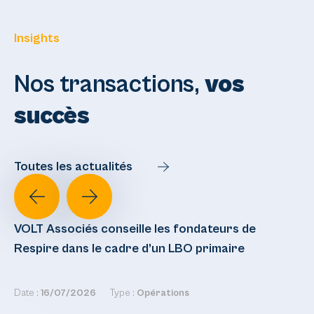
Insights
Nos transactions,
vos
succès
Toutes les actualités
VOLT Associés conseille les fondateurs de
VO
Respire dans le cadre d’un LBO primaire
ca
Date :
16/07/2026
Type :
Opérations
Dat