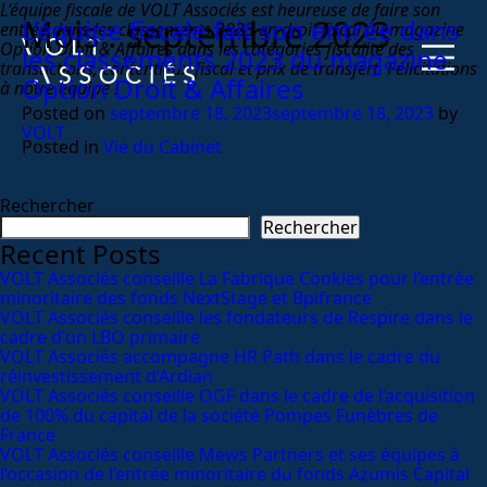
L’équipe fiscale de VOLT Associés est heureuse de faire son
Mois :
septembre 2023
L’équipe fiscale fait son entrée dans
entrée dans les classements 2023 en droit fiscal du magazine
Option Droit & Affaires dans les catégories fiscalité des
les classements 2023 du magazine
transactions, contentieux fiscal et prix de transfert. Félicitations
Option Droit & Affaires
à notre équipe !
Posted on
septembre 18, 2023
septembre 18, 2023
by
VOLT
Posted in
Vie du Cabinet
Rechercher
Rechercher
Recent Posts
VOLT Associés conseille La Fabrique Cookies pour l’entrée
minoritaire des fonds NextStage et Bpifrance
VOLT Associés conseille les fondateurs de Respire dans le
cadre d’un LBO primaire
VOLT Associés accompagne HR Path dans le cadre du
réinvestissement d’Ardian
VOLT Associés conseille OGF dans le cadre de l’acquisition
de 100% du capital de la société Pompes Funèbres de
France
VOLT Associés conseille Mews Partners et ses équipes à
l’occasion de l’entrée minoritaire du fonds Azumis Capital