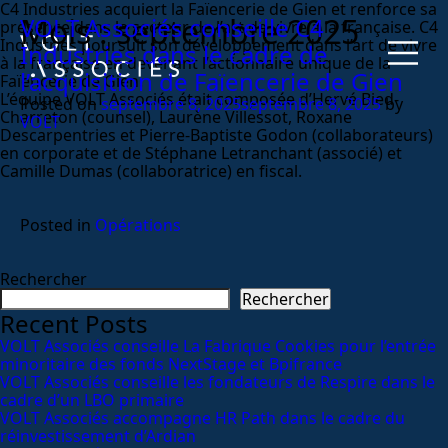
C4 Industries acquiert la Faïencerie de Gien et renforce sa
Mois :
septembre 2025
VOLT Associés conseille C4
présence dans le secteur de l’art de vivre à la française. C4
Industries poursuit son développement dans l’art de vivre
Industries dans le cadre de
à la française en devenant l’actionnaire unique de la
l’acquisition de Faïencerie de Gien
Faïencerie de Gien.
L’équipe VOLT Associés était composée d’Hervé Bied-
Posted on
septembre 8, 2025
septembre 8, 2025
by
Charreton (counsel), Laurène Villessot, Roxane
VOLT
Descarpentries et Pierre-Baptiste Godon (collaborateurs)
en corporate et de Stéphane Letranchant (associé) et
Camille Dumas (collaboratrice) en fiscal.
Posted in
Opérations
Rechercher
Rechercher
Recent Posts
VOLT Associés conseille La Fabrique Cookies pour l’entrée
minoritaire des fonds NextStage et Bpifrance
VOLT Associés conseille les fondateurs de Respire dans le
cadre d’un LBO primaire
VOLT Associés accompagne HR Path dans le cadre du
réinvestissement d’Ardian