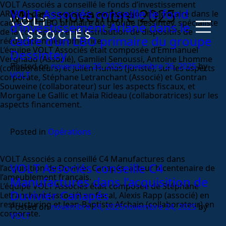
VOLT Associés a conseillé le fonds d’investissement
Mois :
novembre 2025
VOLT Associés conseille le fond
ARLANE dans sa prise de participation majoritaire dans le
cadre d’un LBO primaire du groupe Dessintey, spécialiste
d’investissement Arlane dans le
de la conception et la distribution de dispositifs de
cadre d’un LBO primaire du groupe
rééducation neuromotrice.
L’équipe VOLT Associés était composée d’Emmanuel
Dessintey
Vergnaud (Associé), Gamliel Senoussi, Antoine Lhomme
Posted on
novembre 26, 2025
novembre 26, 2025
by
(collaborateurs) et Julien Humas (juriste), sur les aspects
VOLT
corporate, Stéphane Letranchant (Associé) et Gontran
Souweine (collaborateur) sur les aspects fiscaux, et
Morgane Le Gallic et Maia Rideau (collaboratrices) sur les
aspects financement.
Posted in
Opérations
VOLT Associés a conseillé C4 Manufactures dans
VOLT Associés conseille C4
l’acquisition de Duvivier Canapés, acteur bicentenaire de
l’ameublement français.
Manufactures dans l’acquisition de
L’équipe VOLT Associés était composée de Stéphane
Duvivier Canapés
Letranchant (associé) en fiscal, Alexis Rapp (associé) en
restructuring et Jean-Baptiste Afchain (collaborateur) en
Posted on
novembre 24, 2025
novembre 24, 2025
by
corporate.
VOLT