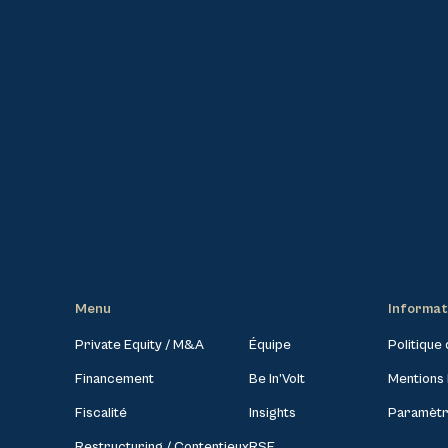
Menu
Informat
Private Equity / M&A
Équipe
Politique 
Financement
Be In’Volt
Mentions 
Fiscalité
Insights
Paramètr
Restructuring / Contentieux
RSE